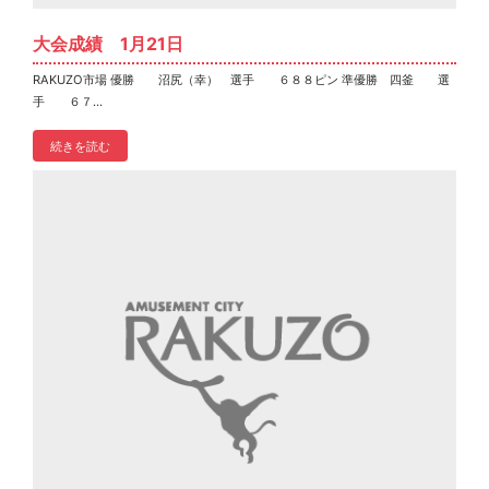
大会成績 1月21日
RAKUZO市場 優勝 沼尻（幸） 選手 ６８８ピン 準優勝 四釜 選
手 ６７...
続きを読む