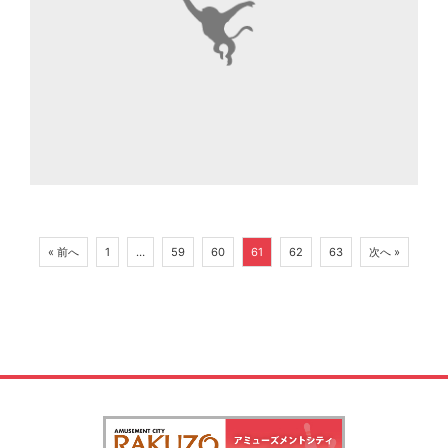
« 前へ
1
…
59
60
61
62
63
次へ »