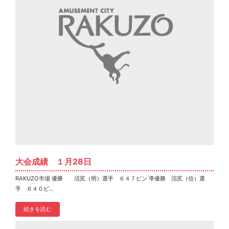
大会成績 １月28日
RAKUZO市場 優勝 沼尻（明）選手 ６４７ピン 準優勝 沼尻（信）選
手 ６４０ピ...
続きを読む