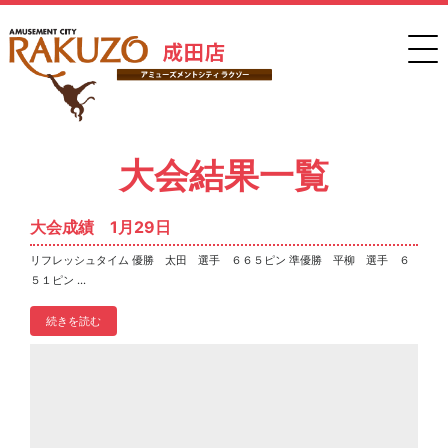
大会結果一覧
大会成績 1月29日
リフレッシュタイム 優勝 太田 選手 ６６５ピン 準優勝 平柳 選手 ６
５１ピン ...
続きを読む