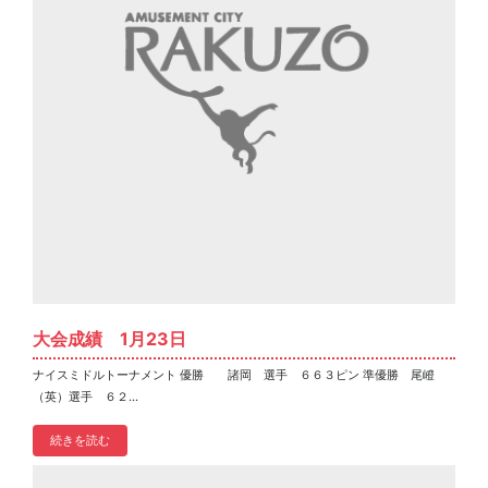
大会成績 1月23日
ナイスミドルトーナメント 優勝 諸岡 選手 ６６３ピン 準優勝 尾嶝
（英）選手 ６２...
続きを読む