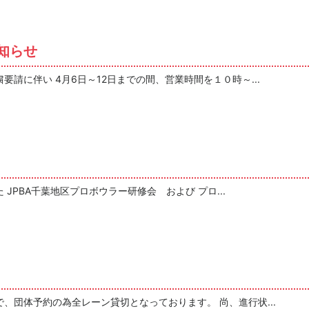
知らせ
請に伴い 4月6日～12日までの間、営業時間を１０時～...
JPBA千葉地区プロボウラー研修会 および プロ...
、団体予約の為全レーン貸切となっております。 尚、進行状...