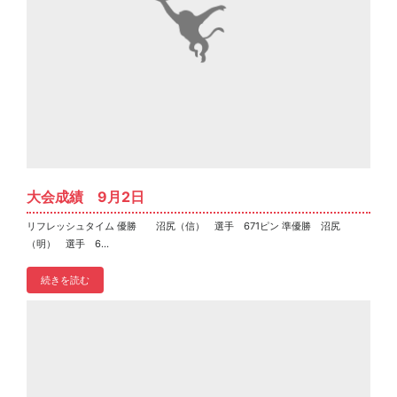
大会成績 9月2日
リフレッシュタイム 優勝 沼尻（信） 選手 671ピン 準優勝 沼尻
（明） 選手 6...
続きを読む