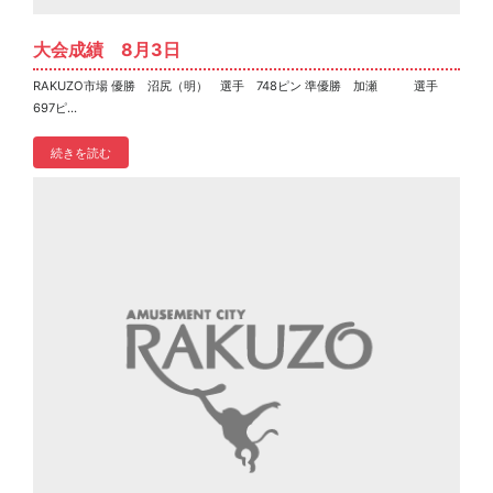
大会成績 8月3日
RAKUZO市場 優勝 沼尻（明） 選手 748ピン 準優勝 加瀬 選手
697ピ...
続きを読む