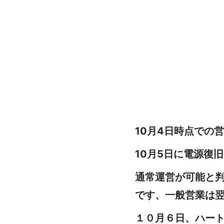
10月4日時点での
10月5日に電源復
通常運営が可能と
です、
一般営業は
１０月６日、ハー