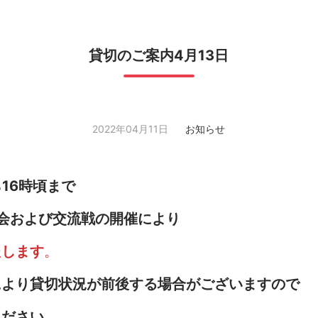
貸切のご案内4月13日
2022年04月11日
お知らせ
ら16時頃まで
修会および交流戦の開催により
たします
。
により貸切状況が前後する場合がございますので
ください
。