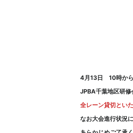
4月13日 10時か
JPBA千葉地区研
全レーン貸切とい
なお大会進行状況
あらかじめご了承